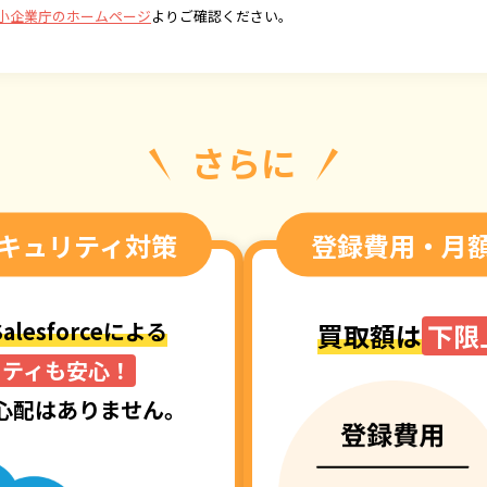
小企業庁のホームページ
よりご確認ください。
さらに
キュリティ対策
登録費用・月
alesforceによる
買取額は
下限
リティも安心！
心配はありません。