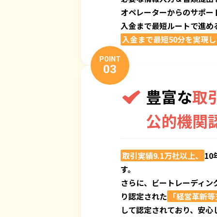
オペレーターからのサポー
入金まで最短ルートで進め
入金まで最短50分を実現
POINT
03
豊富な
取
公的機関
取引実績9.1万社以上、
1
す。
さらに、ビートレーディン
り認定された
「経営革新等
して認定されており、安心