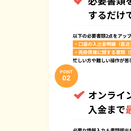
必要書類
するだけ
以下の必要書類2点をアッ
・口座の入出金明細（直近
・売掛債権に関する書類（
忙しい方や難しい操作が苦
POINT
02
オンライ
入金まで
必要な情報入力＆書類提出